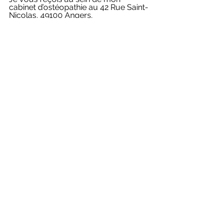
cabinet d’ostéopathie au 42 Rue Saint-
Nicolas, 49100 Angers.
06 45 49 60 79
Prise de RDV en ligne :
https://www.doctolib.fr/osteopathe/a
ngers/thibault-de-
rouffignac/booking/availabilities?
telehealth=false&placeId=practice-
178304&specialityId=10&motiveIds%5
B%5D=4543875