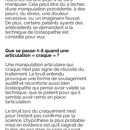
manipuler. Cela peut être dû à l’échec 
d’une manipulation précédente, à des 
peurs, du stress, une douleur 
excessive, ou un imaginaire faussé. 
De plus, certains patients ayants des 
antécédents se demandent si la 
technique de l’ostéopathie est 
conseillé pour eux.
Que se passe-t-il quand une 
articulation « craque » ?
Une manipulation articulaire qui 
craque n’est pas signe de réussite du 
traitement. Le bruit entendu 
provoque une forme de soulagement 
auditif et réconforte aussi bien 
l’ostéopathe qui pense avoir validé sa 
technique, que le patient pour qui il 
semble avoir remis en place 
l’articulation. 
Le bruit lors du craquement n’est 
pour l’instant pas confirmé par la 
science. L’hypothèse la plus probable 
mise en évidence est qu’il s’agirait de 
bulles de gaz dans le sang qui sont 