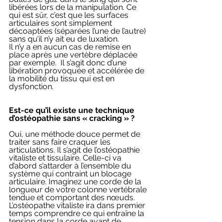
libérées lors de la manipulation. Ce 
qui est sûr, c’est que les surfaces 
articulaires sont simplement 
décoaptées (séparées l’une de l’autre) 
sans qu’il n’y ait eu de luxation. 
Il n’y a en aucun cas de remise en 
place après une vertèbre déplacée 
par exemple.  Il s’agit donc d’une 
libération provoquée et accélérée de 
la mobilité du tissu qui est en 
dysfonction.
Est-ce qu’il existe une technique 
d’ostéopathie sans « cracking » ?
Oui, une méthode douce permet de 
traiter sans faire craquer les 
articulations. Il s’agit de l’ostéopathie 
vitaliste et tissulaire. Celle-ci va 
d’abord s’attarder à l’ensemble du 
système qui contraint un blocage 
articulaire. Imaginez une corde de la 
longueur de votre colonne vertébrale 
tendue et comportant des nœuds. 
L’ostéopathe vitaliste ira dans premier 
temps comprendre ce qui entraîne la 
tension dans la corde avant de 